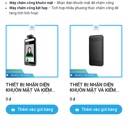
Máy chấm công khuôn mặt
– Nhận diện khuôn mặt để chấm công.
Máy chấm công kết hợp
– Tích hợp nhiều phương thức chấm công để
tăng tính linh hoạt.
THIẾT BỊ NHẬN DIỆN
THIẾT BỊ NHẬN DIỆN
KHUÔN MẶT VÀ KIỂM
KHUÔN MẶT VÀ KIỂM
SOÁT RA VÀO CÓ TÍNH
SOÁT RA VÀO ( TD-
0 đ
0 đ
NĂNG ĐO THÂN NHIỆT (
E2127-IC) | Chính hãng
TD-E2128-TM/TP) |
Thêm vào giỏ hàng
Thêm vào giỏ hàng
Chính hãng