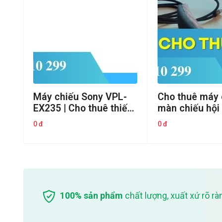
Máy chiếu Sony VPL-
Cho thuê máy 
B/
EX235 | Cho thuê thiết
màn chiếu hội 
bị hội nghị
Cho thuê thiết 
0 đ
0 đ
ãng
nghị
100% sản phẩm
chất lượng, xuất xứ rõ rà