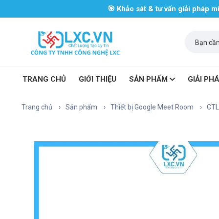
🎯 Khảo sát & tư vấn giải pháp 
TRANG CHỦ
GIỚI THIỆU
SẢN PHẨM
GIẢI PH
Trang chủ
Sản phẩm
Thiết bị Google Meet Room
CTL