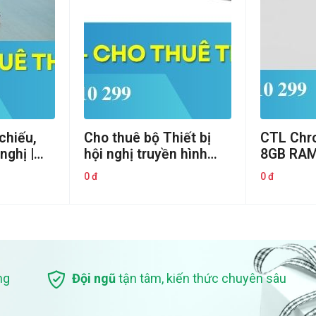
chiếu,
Cho thuê bộ Thiết bị
CTL Chr
nghị |
hội nghị truyền hình
8GB RAM
bị hội
AVER VC520 PRO3 |
5205 Co
0 đ
0 đ
Cho thuê thiết bị hội
8GB/64/W
nghị
Chính h
ng
Đội ngũ
tận tâm, kiến thức chuyên sâu