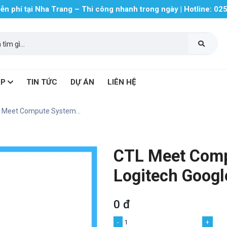
miễn phí tại Nha Trang – Thi công nhanh trong ngày | Hotline: 0
ÁP
TIN TỨC
DỰ ÁN
LIÊN HỆ
 Meet Compute System...
CTL Meet Comp
Logitech Googl
0 đ
-
+