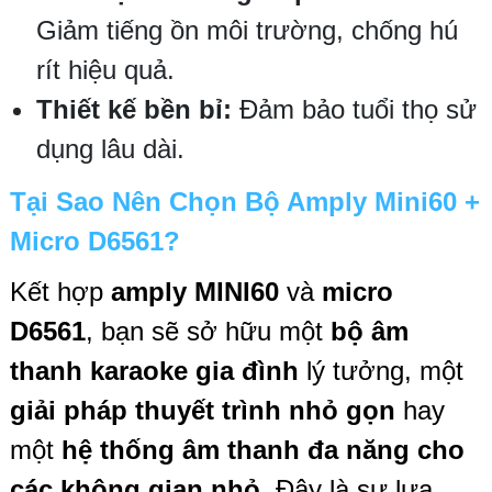
Giảm tiếng ồn môi trường, chống hú
rít hiệu quả.
Thiết kế bền bỉ:
Đảm bảo tuổi thọ sử
dụng lâu dài.
Tại Sao Nên Chọn Bộ Amply Mini60 +
Micro D6561?
Kết hợp
amply MINI60
và
micro
D6561
, bạn sẽ sở hữu một
bộ âm
thanh karaoke gia đình
lý tưởng, một
giải pháp thuyết trình nhỏ gọn
hay
một
hệ thống âm thanh đa năng cho
các không gian nhỏ
. Đây là sự lựa