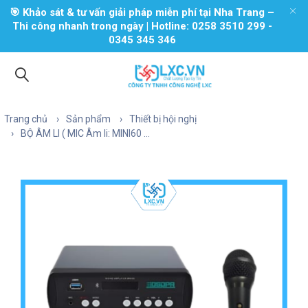
🎯 Khảo sát & tư vấn giải pháp miễn phí tại Nha Trang –
Thi công nhanh trong ngày | Hotline: 0258 3510 299 -
0345 345 346
Trang chủ
Sản phẩm
Thiết bị hội nghị
BỘ ÂM LI ( MIC Âm li: MINI60 ...