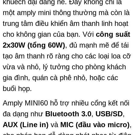
khuếch đại đáng nể. Đây không chỉ là
một amply mini thông thường mà còn là
trung tâm điều khiển âm thanh linh hoạt
cho không gian của bạn. Với
công suất
2x30W (tổng 60W)
, đủ mạnh mẽ để tái
tạo âm thanh rõ ràng cho các loại loa cỡ
vừa và nhỏ, lý tưởng cho phòng khách
gia đình, quán cà phê nhỏ, hoặc các
buổi họp.
Amply MINI60 hỗ trợ nhiều cổng kết nối
đa dạng như
Bluetooth 3.0
,
USB/SD
,
AUX (Line in)
và
MIC (đầu vào micro)
,