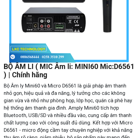
BỘ ÂM LI ( MIC Âm li: MINI60 Mic:D6561
) | Chính hãng
Bộ Âm ly Mini60 và Micro D6561 là giải pháp âm thanh
nhỏ gọn, hiệu quả và đa năng, lý tưởng cho các không
gian vừa và nhỏ như phòng họp, lớp học, quán cà phê hay
hệ thống âm thanh gia đình. Amply Mini60 tích hợp
Bluetooth, USB/SD và nhiều đầu vào, cung cấp âm thanh
chất lượng cao với công suất đủ dùng. Kết hợp với Micro
D6561 - micro động cầm tay chuyên nghiệp với khả năng
thu âm rõ ràng, giảm nhiễu, bộ sản phẩm này mang đến