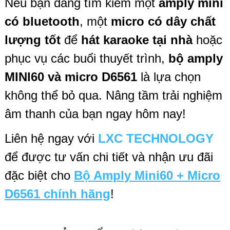
Nếu bạn đang tìm kiếm một
amply mini
có bluetooth
, một
micro có dây chất
lượng tốt
để
hát karaoke tại nhà
hoặc
phục vụ các buổi thuyết trình,
bộ amply
MINI60 và micro D6561
là lựa chọn
không thể bỏ qua. Nâng tầm trải nghiệm
âm thanh của bạn ngay hôm nay!
Liên hệ ngay với
LXC TECHNOLOGY
để được tư vấn chi tiết và nhận ưu đãi
đặc biệt cho
Bộ Amply Mini60 + Micro
D6561 chính hãng
!